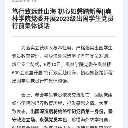
2026-06-18
笃行致远赴山海 初心如磐踏新程||奥
林学院党委开展2023级出国学生党员
行前集体谈话
为落实立德树人根本任务，严格落实出国学生
党员教育管理，引导海外深造学子严守党员准则、
筑牢安全防线，6月10日，奥林学院党委在奥林楼
609会议室开展“笃行致远赴山海，初心如磐踏新程”
出国学生党员行前集体谈话。
会上，参会学生党员依次交流发言，回顾党组
织与学院的培养教育历程，抒发感恩之情。大家一
致表态，
出国深造后将始终牢记党员第一身份，坚
守政治立场、永葆党员本色
；珍惜海外求学机遇，
深耕专业领域、锤炼过硬本领；秉持友善包容的态