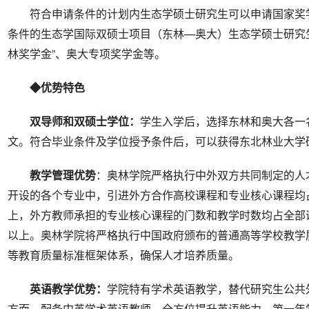
符合申请条件的计划内生态学硕士研究生可以申请国家奖
条件的生态学国际双硕士项目（东林—奥大）生态学硕士研究
林奖学金”、奥大专项奖学金等。
◆优势特色
双导师和双硕士学位：
学生入学后，选择东林和奥大各一
文。符合毕业条件及学位授予条件后，可以获得东北林业大学
教学
管理
优势
：奥林学院严格执行中外双方共同制定的人
开设的各个专业中，引进外方合作高校课程和专业核心课程均
上，外方教师承担的专业核心课程的门数和教学时数均占全部
以上。奥林学院将严格执行中国政府颁布的普通高等学校教学
等教育质量标准框架体系，确保人才培养质量。
英语教学优势
：
学院特有学术英语教学，替代研究生公共
方面，配备中英学术英语教师，全方位提升英语能力，第一年