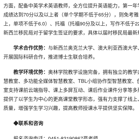
方面，配备中英学术英语教师，全方位提升英语能力，第一年
成绩达到70分以及以上者（单个学期不低于65分），则免考雅
上，单项不低于6.0）、托福（托福90分及以上，写作不低于
新西兰移民局对于留学生签证的要求，具体以届时移民局最新
学术合作优势：
与新西兰奥克兰大学、澳大利亚西澳大学
开展国际科研合作，推进博士生联合培养。
教学
环境优势：
奥林学院教学设施完备，拥有独立的教学
慧教室、多功能全媒体智慧教室、TBL小组协作型智慧教室、
室支持课前云端指导、课上多屏互动、课后作业课件分享等多
提供了以学生为中心的更高课堂教学形态，强有力支撑了线上
质量，增强学生学习兴趣，提高教师授课水平提供坚实保障。
◆联系和咨询
报名咨询电话：0451-82190867严老师