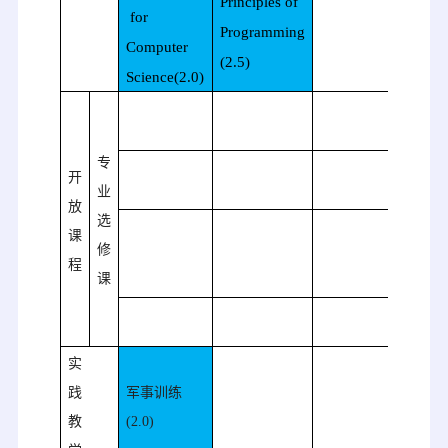
Principles of
for
P
rogramming
Computer
(2.5)
Science(2.0)
计算
（
2.
专
数字
开
业
（
2.
放
选
Linu
课
修
Shel
程
课
（
2
.
数据
实
践
军事训练
教
(2.0)