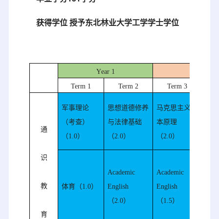
获得学位 授予东北林业大学工学学士学位
Y
ear 1
Y
ear 2
Term 1
Term 2
Term 3
军事理论
思想道德修养
马克思主义基
中国
（考查）
与法律基础
本原理
通
要（
（
1.0
）
（
2.0
）
（
2.0
）
识
Academic
Academic
Acad
教
体育（
1.0
）
English
English
Engl
（
2.0
）
（
1.5
）
（
1.
育