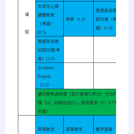
大学生心理
思想政治理论
课
健康教育
体育（
1.0
）
研讨课
（考
（考查）
查）
(
1.0
）
程
(0.5)
思想政治理
论研讨课
(
考
查
)
（
1.0
）
Academic
English
（
2.0
）
通识教育选修课（至少修满
12
学分）分为历史与文
理（
D
）
,
创新创业
(E)
，其他类别（
F
）
6
个模块，学
方案）
Prin
Com
高等数学
高等数学
数字逻辑