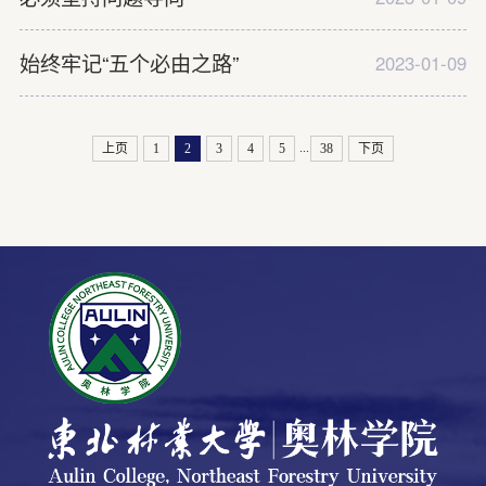
始终牢记“五个必由之路”
2023-01-09
...
上页
1
2
3
4
5
38
下页